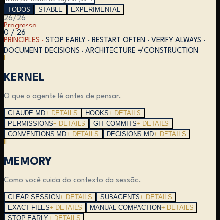
TODOS
STABLE
EXPERIMENTAL
26
/
26
Progresso
0 / 26
PRINCIPLES ·
STOP EARLY · RESTART OFTEN · VERIFY ALWAYS ·
DOCUMENT DECISIONS · ARCHITECTURE ≠ CONSTRUCTION
I
KERNEL
O que o agente lê antes de pensar.
CLAUDE.MD
+ DETAILS
HOOKS
+ DETAILS
PERMISSIONS
+ DETAILS
GIT COMMITS
+ DETAILS
CONVENTIONS.MD
+ DETAILS
DECISIONS.MD
+ DETAILS
II
MEMORY
Como você cuida do contexto da sessão.
CLEAR SESSION
+ DETAILS
SUBAGENTS
+ DETAILS
EXACT FILES
+ DETAILS
MANUAL COMPACTION
+ DETAILS
STOP EARLY
+ DETAILS