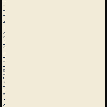
STOP EARLY · RESTART OFTEN · VERIFY ALWAYS · DOCUMENT DECISIONS · ARCHITECTURE ≠ CONSTRUCTION