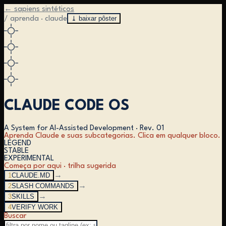
← sapiens sintéticos
⤓ baixar pôster
/ aprenda · claude
CLAUDE CODE OS
A System for AI-Assisted Development
·
Rev. 01
Aprenda Claude e suas subcategorias. Clica em qualquer bloco.
LEGEND
STABLE
EXPERIMENTAL
Começa por aqui · trilha sugerida
1
CLAUDE.MD
→
2
SLASH COMMANDS
→
3
SKILLS
→
4
VERIFY WORK
Buscar