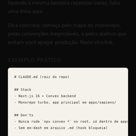
fazendo a mesma besteira repetidas vezes, falta
uma linha aqui.
Dica concreta: começa pelo mapa do monorepo,
pelas convenções inegociáveis, e pelos atalhos que
evitam você apagar produção. Resto vira link.
EXEMPLO PRÁTICO
# CLAUDE.md (raiz do repo)

## Stack

- Next.js 16 + Convex backend

- Monorepo turbo, app principal em apps/sapiens/

## Don'ts

- Nunca rode `npx convex *` no root, só dentro de apps/sap
- Sem em-dash em arquivo .md (hook bloqueia)
