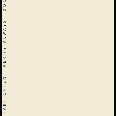
STOP EARLY · RESTART OFTEN · VERIFY ALWAYS · DOCUMENT DECISIONS · ARCHITECTURE ≠ CONSTRUCTION