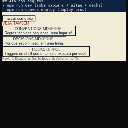
## Atalhos seguros

- npm run dev (sobe sapiens + aitag + decks)

- npm run convex:deploy (deploy prod)
marcar como lida
VEJA TAMBÉM
CONVENTIONS.MD
KERNEL
Regras técnicas pequenas, num lugar só.
DECISIONS.MD
KERNEL
Por que escolhi isso, em uma linha.
HOOKS
KERNEL
Triggers de shell que o harness executa por você.
Rev. 01
Sapiens Sintéticos & Aitelier OPS