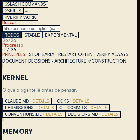
2
SLASH COMMANDS
→
3
SKILLS
→
4
VERIFY WORK
Buscar
TODOS
STABLE
EXPERIMENTAL
26
/
26
Progresso
0 / 26
PRINCIPLES ·
STOP EARLY · RESTART OFTEN · VERIFY ALWAYS ·
DOCUMENT DECISIONS · ARCHITECTURE ≠ CONSTRUCTION
I
KERNEL
O que o agente lê antes de pensar.
CLAUDE.MD
+ DETAILS
HOOKS
+ DETAILS
PERMISSIONS
+ DETAILS
GIT COMMITS
+ DETAILS
CONVENTIONS.MD
+ DETAILS
DECISIONS.MD
+ DETAILS
II
MEMORY