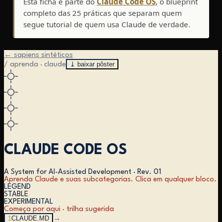
Esta ficha é parte do
Claude Code OS
, o blueprint
completo das 25 práticas que separam quem
segue tutorial de quem usa Claude de verdade.
← sapiens sintéticos
⤓ baixar pôster
/ aprenda · claude
CLAUDE CODE OS
A System for AI-Assisted Development
·
Rev. 01
Aprenda Claude e suas subcategorias. Clica em qualquer bloco.
LEGEND
STABLE
EXPERIMENTAL
Começa por aqui · trilha sugerida
1
CLAUDE.MD
→