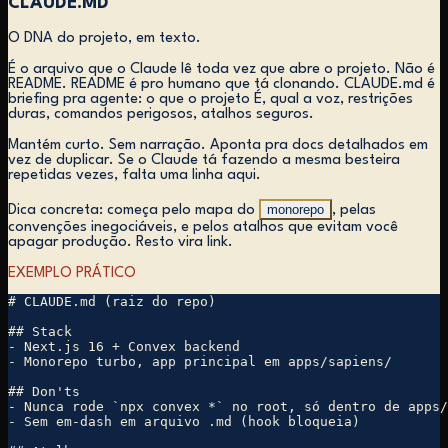
CLAUDE.MD
O DNA do projeto, em texto.
É o arquivo que o Claude lê toda vez que abre o projeto. Não é
README. README é pro humano que tá clonando. CLAUDE.md é
briefing pra agente: o que o projeto É, qual a voz, restrições
duras, comandos perigosos, atalhos seguros.
Mantém curto. Sem narração. Aponta pra docs detalhados em
vez de duplicar. Se o Claude tá fazendo a mesma besteira
repetidas vezes, falta uma linha aqui.
monorepo
Dica concreta: começa pelo mapa do
, pelas
convenções inegociáveis, e pelos atalhos que evitam você
apagar produção. Resto vira link.
EXEMPLO PRÁTICO
# CLAUDE.md (raiz do repo)

## Stack

- Next.js 16 + Convex backend

- Monorepo turbo, app principal em apps/sapiens/

## Don'ts

- Nunca rode `npx convex *` no root, só dentro de apps/
- Sem em-dash em arquivo .md (hook bloqueia)
