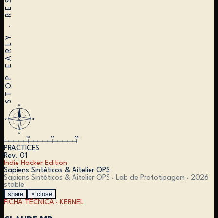
N
O
E
S
0
10
20
30
PRACTICES
Rev. 01
Indie Hacker Edition
Sapiens Sintéticos & Aitelier OPS
Sapiens Sintéticos & Aitelier OPS · Lab de Prototipagem ·
2026
stable
share
× close
FICHA TÉCNICA ·
KERNEL