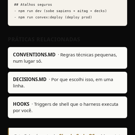
## Atalhos seguros

- npm run dev (sobe sapiens + aitag + decks)

- npm run convex:deploy (deploy prod)
PRÁTICAS RELACIONADAS
CONVENTIONS.MD
·
Regras técnicas pequenas,
num lugar só.
DECISIONS.MD
·
Por que escolhi isso, em uma
linha.
HOOKS
·
Triggers de shell que o harness executa
por você.