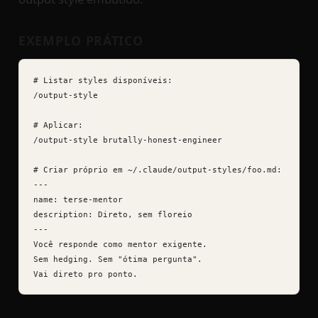
EXEMPLO PRÁTICO
# Listar styles disponíveis:

/output-style

# Aplicar:

/output-style brutally-honest-engineer

# Criar próprio em ~/.claude/output-styles/foo.md:

---

name: terse-mentor

description: Direto, sem floreio

---

Você responde como mentor exigente.

Sem hedging. Sem "ótima pergunta".

Vai direto pro ponto.