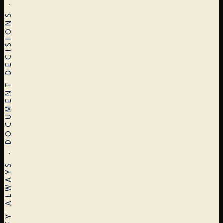
STOP EARLY · RESTART OFTEN · VERIFY ALWAYS · DOCUMENT DECISIONS · ARCHITECTURE ≠ CONSTRUCTION