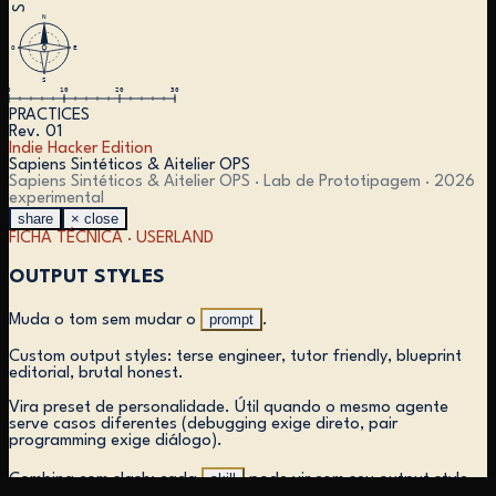
N
O
E
S
0
10
20
30
PRACTICES
Rev. 01
Indie Hacker Edition
Sapiens Sintéticos & Aitelier OPS
Sapiens Sintéticos & Aitelier OPS · Lab de Prototipagem ·
2026
experimental
share
× close
FICHA TÉCNICA ·
USERLAND
OUTPUT STYLES
prompt
Muda o tom sem mudar o
.
Custom output styles: terse engineer, tutor friendly, blueprint
editorial, brutal honest.
Vira preset de personalidade. Útil quando o mesmo agente
serve casos diferentes (debugging exige direto, pair
programming exige diálogo).
skill
Combina com slash: cada
pode vir com seu output style