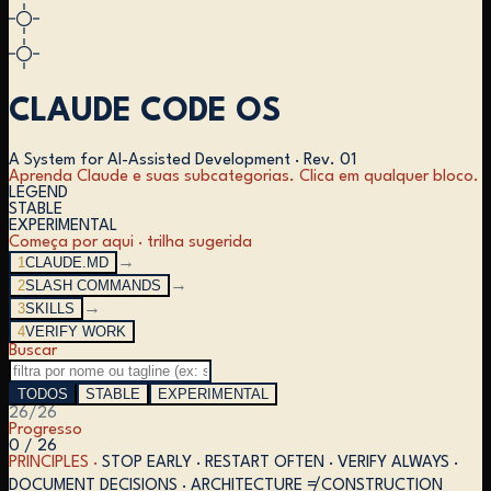
CLAUDE CODE OS
A System for AI-Assisted Development
·
Rev. 01
Aprenda Claude e suas subcategorias. Clica em qualquer bloco.
LEGEND
STABLE
EXPERIMENTAL
Começa por aqui · trilha sugerida
1
CLAUDE.MD
→
2
SLASH COMMANDS
→
3
SKILLS
→
4
VERIFY WORK
Buscar
TODOS
STABLE
EXPERIMENTAL
26
/
26
Progresso
0 / 26
PRINCIPLES ·
STOP EARLY · RESTART OFTEN · VERIFY ALWAYS ·
DOCUMENT DECISIONS · ARCHITECTURE ≠ CONSTRUCTION