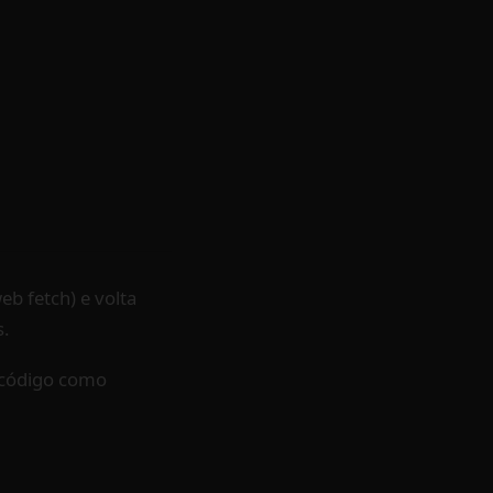
b fetch) e volta
s.
e código como