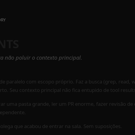
RY
NTS
a não poluir o contexto principal.
e paralelo com escopo próprio. Faz a busca (grep, read, we
to. Seu contexto principal não fica entupido de tool result
orar uma pasta grande, ler um PR enorme, fazer revisão d
dependente.
colega que acabou de entrar na sala. Sem suposições.