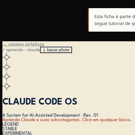
Esta ficha é parte 
segue tutorial de 
← sapiens sintéticos
⤓ baixar pôster
/ aprenda · claude
CLAUDE CODE OS
A System for AI-Assisted Development
·
Rev. 01
Aprenda Claude e suas subcategorias. Clica em qualquer bloco.
LEGEND
STABLE
EXPERIMENTAL