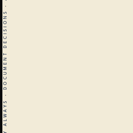
STOP EARLY · RESTART OFTEN · VERIFY ALWAYS · DOCUMENT DECISIONS · ARCHITECTURE ≠ CONSTRUCTION