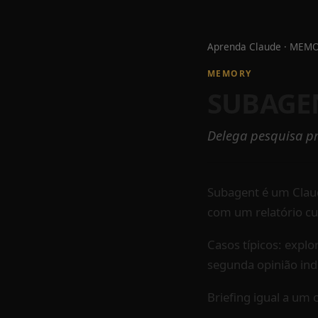
Aprenda Claude
·
MEMO
MEMORY
SUBAGE
Delega pesquisa pr
Subagent é um Claud
com um relatório cur
Casos típicos: expl
segunda opinião in
Briefing igual a um 