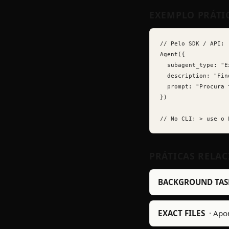
EXEMPLO PRÁTI
// Pelo SDK / API:

Agent({

  subagent_type: "Ex
  description: "Fin
  prompt: "Procura 
})

// No CLI: > use o 
PRÁTICAS RELA
BACKGROUND TAS
EXACT FILES
·
Apon