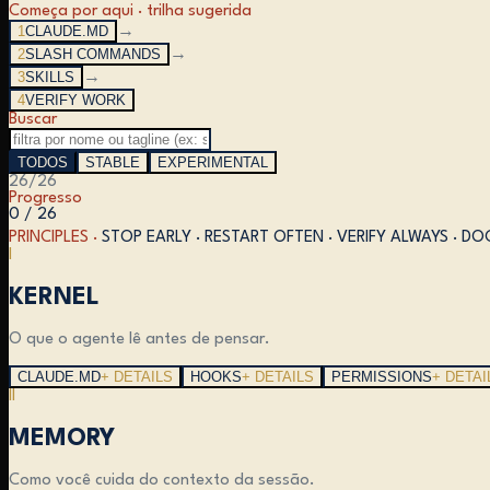
Começa por aqui · trilha sugerida
1
CLAUDE.MD
→
2
SLASH COMMANDS
→
3
SKILLS
→
4
VERIFY WORK
Buscar
TODOS
STABLE
EXPERIMENTAL
26
/
26
Progresso
0 / 26
PRINCIPLES ·
STOP EARLY · RESTART OFTEN · VERIFY ALWAYS · 
I
KERNEL
O que o agente lê antes de pensar.
CLAUDE.MD
+ DETAILS
HOOKS
+ DETAILS
PERMISSIONS
+ DETAI
II
MEMORY
Como você cuida do contexto da sessão.