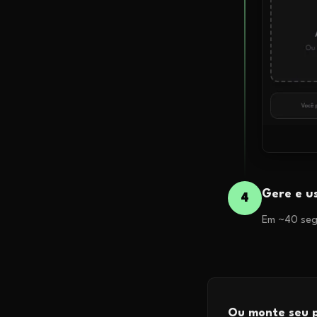
Gere e u
4
Em ~40 segu
Ou monte seu p