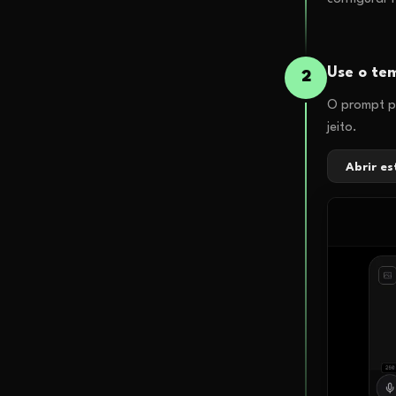
Use o tem
2
O prompt pr
jeito.
Abrir e