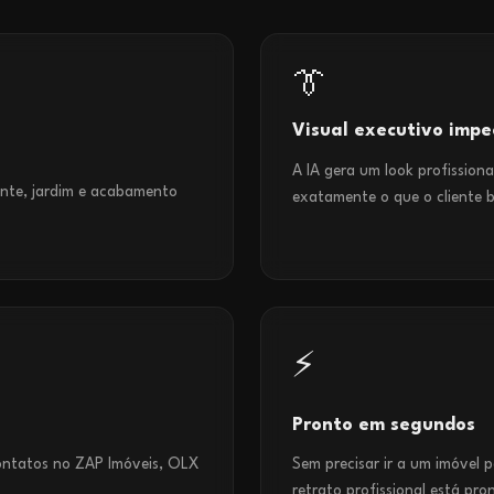
👔
Visual executivo impe
A IA gera um look profission
ante, jardim e acabamento
exatamente o que o cliente 
⚡
Pronto em segundos
contatos no ZAP Imóveis, OLX
Sem precisar ir a um imóvel 
retrato profissional está pro