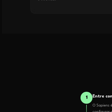
Entre c
1
O Sapiens é
configurar 