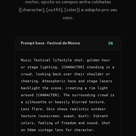
motor, ajusta os campos entre colchetes
([character], [outfit], [color]) e adapta pro seu
caso.
EN
Prompt base ·
Festival de Música
Music festival lifestyle shot, golden hour 
or stage lighting. [CHARACTER] standing in a 
crowd, looking back over their shoulder or 
cheering. Atmospheric haze and stage lasers 
backlight the scene, creating a rim light 
around [CHARACTER]. The surrounding crowd is 
a silhouette or heavily blurred texture. 
Lens flare. Skin shows realistic outdoor 
texture (sunscreen, sweat, dust). Vibrant 
colors, feeling of freedom and sound. Shot 
on 50mm vintage lens for character.