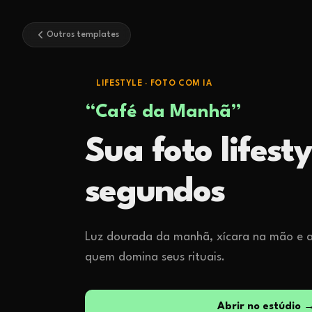
Outros templates
LIFESTYLE
·
FOTO COM IA
“
Café da Manhã
”
Sua foto lifest
segundos
Luz dourada da manhã, xícara na mão e a
quem domina seus rituais.
Abrir no estúdio 