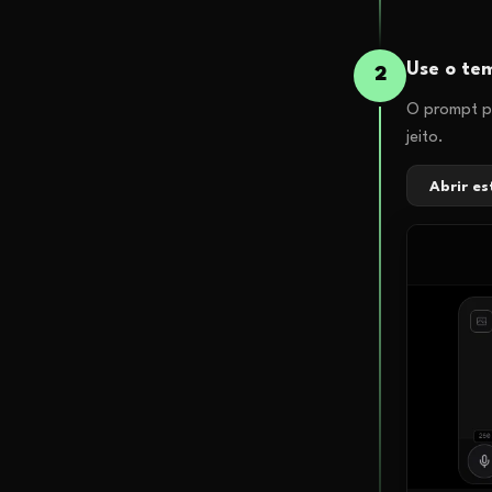
Use o tem
2
O prompt pr
jeito.
Abrir e