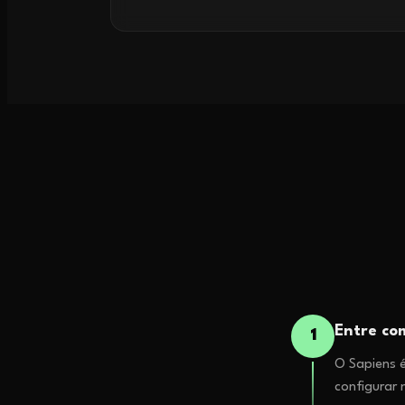
Entre c
1
O Sapiens é
configurar 