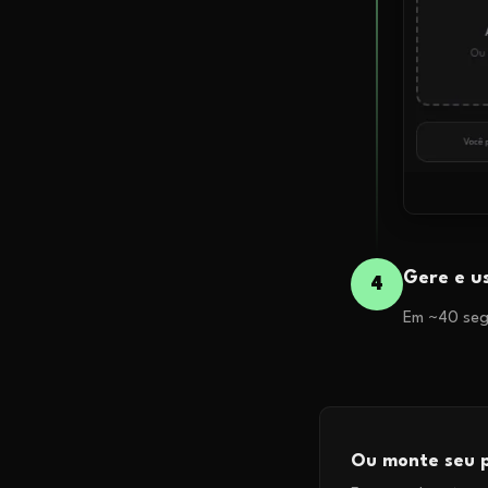
Gere e u
4
Em ~40 segu
Ou monte seu p