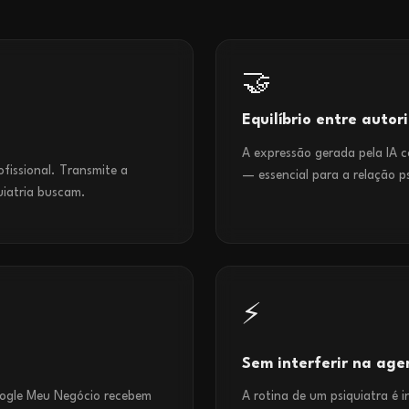
🤝
Equilíbrio entre auto
A expressão gerada pela IA
ofissional. Transmite a
— essencial para a relação p
uiatria buscam.
⚡
Sem interferir na ag
Google Meu Negócio recebem
A rotina de um psiquiatra é 