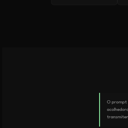
O prompt c
acolhedora
transmitem