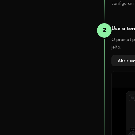
configurar 
Use o tem
2
O prompt pr
jeito.
Abrir e