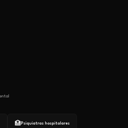
ental
🏥
a
Psiquiatras hospitalares