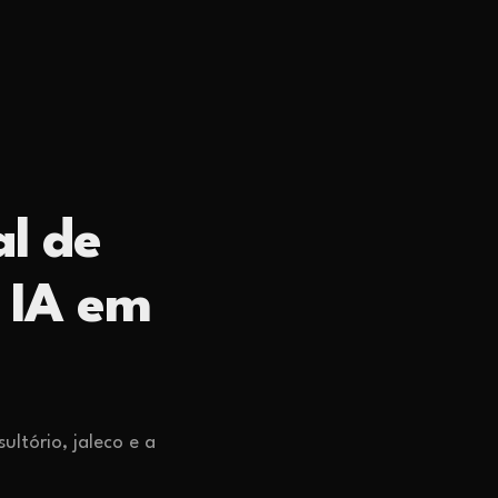
al de
 IA em
ltório, jaleco e a