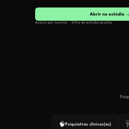
Abrir no estúdio 
Acesso por convite · Infra de estúdio pronta
Psiq

🧠
Psiquiatras clínicos(as)