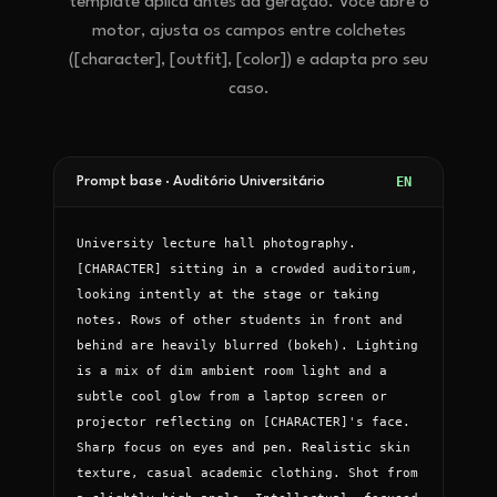
template aplica antes da geração. Você abre o
motor, ajusta os campos entre colchetes
([character], [outfit], [color]) e adapta pro seu
caso.
EN
Prompt base ·
Auditório Universitário
University lecture hall photography. 
[CHARACTER] sitting in a crowded auditorium, 
looking intently at the stage or taking 
notes. Rows of other students in front and 
behind are heavily blurred (bokeh). Lighting 
is a mix of dim ambient room light and a 
subtle cool glow from a laptop screen or 
projector reflecting on [CHARACTER]'s face. 
Sharp focus on eyes and pen. Realistic skin 
texture, casual academic clothing. Shot from 