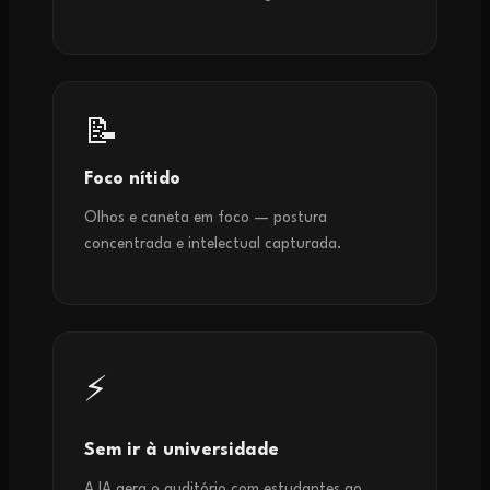
📝
Foco nítido
Olhos e caneta em foco — postura
concentrada e intelectual capturada.
⚡
Sem ir à universidade
A IA gera o auditório com estudantes ao