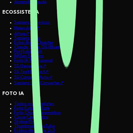
Aprenda Claude
ECOSSISTEMA
Sapiens Sintéticos
Helen Ailith
↗
AItag
↗
Sapiens Echo
Echo: Book Chapter
Claude Code OS (Blueprint)
Portfolio Pitch
IMGen Sapiens
Foto IA Profissional
SS Generative
↗
SS Text Extract
↗
SS Carousel Auto
↗
Sapiens IMG Converter
↗
FOTO IA
Todos os Templates
Foto Estúdio Dark
Foto Chuva Cinemática
Close Cinemático
Skyline Profile
Thumbnails YouTube
Estilos de Anime 2x3