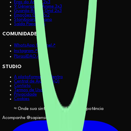
Eras do Anime 2x3
9 Gêneros do Anime 3x3
Guarda-Roupa Grid 2x3
Emoções Grid 2x2
Storyboard Urbano
Saída Paparazzi
COMUNIDADE
WhatsApp Channel
↗
Instagram
↗
PbrasilDAO
↗
STUDIO
A plataforma por dentro
Central de Ajuda (FAQ)
Contato
Termos de Uso
Privacidade
Cookies
≈ Onde sua sintonia com IA se torna potência
Acompanhe @sapiensinteticos