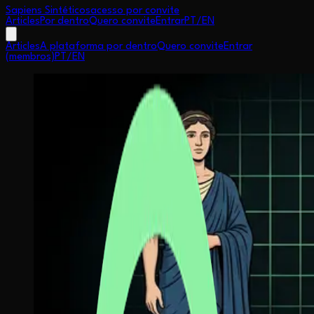
Sapiens Sintéticos
acesso por convite
Articles
Por dentro
Quero convite
Entrar
PT
/
EN
Articles
A plataforma por dentro
Quero convite
Entrar
(membros)
PT
/
EN