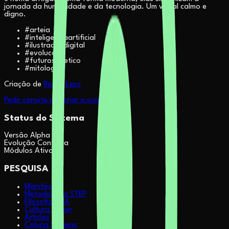
jornada da humanidade e da tecnologia. Um visual calmo e
digno.
#
arteia
#
inteligenciaartificial
#
ilustracaodigital
#
evolucao
#
futurosintetico
#
mitologia
Criação de
BorderLess
Pedir convite pra criar a sua
Status do Sistema
Versão Alpha
Evolução Contínua
Módulos Ativos
PESQUISA
Manifesto
Metodologia STEP
Filosofia & IA
Cultura Maker
Articles
Coluna Sapiens