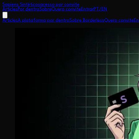
Sapiens Sintéticos
acesso por convite
Articles
Por dentro
Sobre
Quero convite
Entrar
PT
/
EN
Articles
A plataforma por dentro
Sobre Borderless
Quero convite
En