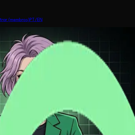
trar (membros)
PT
/
EN