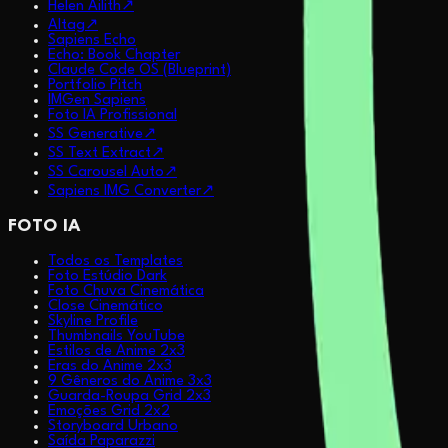
Helen Ailith
↗
AItag
↗
Sapiens Echo
Echo: Book Chapter
Claude Code OS (Blueprint)
Portfolio Pitch
IMGen Sapiens
Foto IA Profissional
SS Generative
↗
SS Text Extract
↗
SS Carousel Auto
↗
Sapiens IMG Converter
↗
FOTO IA
Todos os Templates
Foto Estúdio Dark
Foto Chuva Cinemática
Close Cinemático
Skyline Profile
Thumbnails YouTube
Estilos de Anime 2x3
Eras do Anime 2x3
9 Gêneros do Anime 3x3
Guarda-Roupa Grid 2x3
Emoções Grid 2x2
Storyboard Urbano
Saída Paparazzi