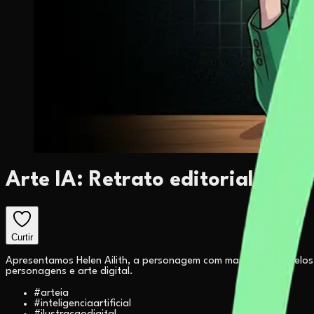
Arte IA: Retrato editorial de He
Curtir
Apresentamos Helen Ailith, a personagem com marcantes cabelos la
personagens e arte digital.
#
arteia
#
inteligenciaartificial