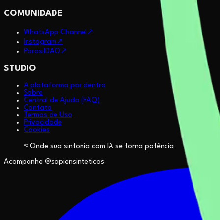
COMUNIDADE
WhatsApp Channel
↗
Instagram
↗
PbrasilDAO
↗
STUDIO
A plataforma por dentro
Sobre
Central de Ajuda (FAQ)
Contato
Termos de Uso
Privacidade
Cookies
≈ Onde sua sintonia com IA se torna potência
Acompanhe @sapiensinteticos