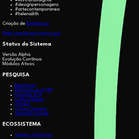
#
ilustracaodigital
#
designpersonagens
#
artecontemporanea
#
helenailith
Criação de
BorderLess
Pedir convite pra criar a sua
Status do Sistema
Versão Alpha
Evolução Contínua
Módulos Ativos
PESQUISA
Manifesto
Metodologia STEP
Filosofia & IA
Cultura Maker
Articles
Coluna Sapiens
Aprenda Claude
ECOSSISTEMA
Sapiens Sintéticos