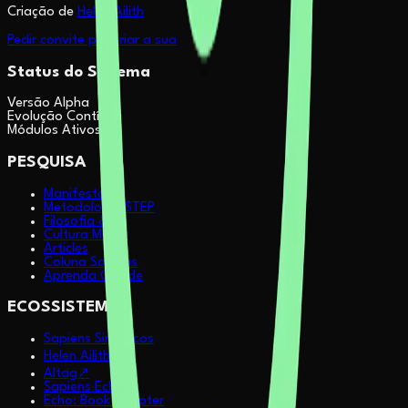
Criação de
Helen Ailith
Pedir convite pra criar a sua
Status do Sistema
Versão Alpha
Evolução Contínua
Módulos Ativos
PESQUISA
Manifesto
Metodologia STEP
Filosofia & IA
Cultura Maker
Articles
Coluna Sapiens
Aprenda Claude
ECOSSISTEMA
Sapiens Sintéticos
Helen Ailith
↗
AItag
↗
Sapiens Echo
Echo: Book Chapter