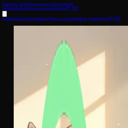
Sapiens Sintéticos
acesso por convite
Articles
Sobre
Quero convite
Entrar
PT
/
EN
Articles
Sobre Borderless
Quero convite
Entrar (membros)
PT
/
EN