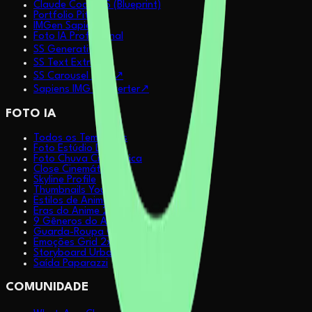
Claude Code OS (Blueprint)
Portfolio Pitch
IMGen Sapiens
Foto IA Profissional
SS Generative
↗
SS Text Extract
↗
SS Carousel Auto
↗
Sapiens IMG Converter
↗
FOTO IA
Todos os Templates
Foto Estúdio Dark
Foto Chuva Cinemática
Close Cinemático
Skyline Profile
Thumbnails YouTube
Estilos de Anime 2x3
Eras do Anime 2x3
9 Gêneros do Anime 3x3
Guarda-Roupa Grid 2x3
Emoções Grid 2x2
Storyboard Urbano
Saída Paparazzi
COMUNIDADE