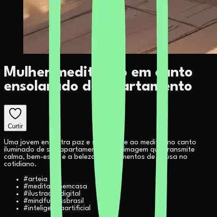
Mulher meditando em canto
ensolarado do apartamento
Curtir
Uma jovem encontra paz e serenidade ao meditar no canto
iluminado de seu apartamento. Uma imagem que transmite
calma, bem-estar e a beleza dos momentos de pausa no
cotidiano.
#
arteia
#
meditacaoemcasa
#
ilustracaodigital
#
mindfulnessbrasil
#
inteligenciaartificial