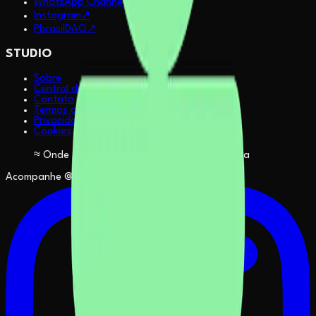
WhatsApp Channel
↗
Instagram
↗
PbrasilDAO
↗
STUDIO
Sobre
Central de Ajuda (FAQ)
Contato
Termos de Uso
Privacidade
Cookies
≈ Onde sua sintonia com IA se torna potência
Acompanhe @sapiensinteticos