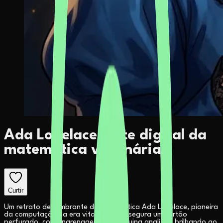
Ada Lovelace: arte digital da
matemática visionária
Curtir
Um retrato deslumbrante da matemática Ada Lovelace, pioneira
da computação na era vitoriana. Ela segura um cartão
perfurado, com engrenagens da máquina analítica brilhando ao