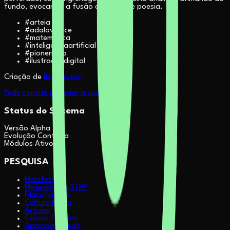
fundo, evocando a fusão de ciência e poesia.
#
arteia
#
adalovelace
#
matematica
#
inteligenciaartificial
#
pionerismo
#
ilustracaodigital
Criação de
BorderLess
Pedir convite pra criar a sua
Status do Sistema
Versão Alpha
Evolução Contínua
Módulos Ativos
PESQUISA
Manifesto
Metodologia STEP
Filosofia & IA
Cultura Maker
Articles
Coluna Sapiens
Aprenda Claude