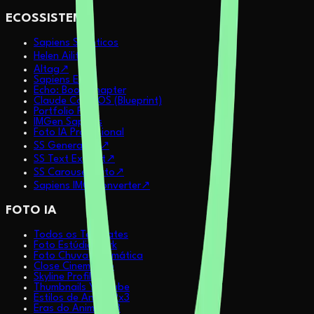
ECOSSISTEMA
Sapiens Sintéticos
Helen Ailith
↗
AItag
↗
Sapiens Echo
Echo: Book Chapter
Claude Code OS (Blueprint)
Portfolio Pitch
IMGen Sapiens
Foto IA Profissional
SS Generative
↗
SS Text Extract
↗
SS Carousel Auto
↗
Sapiens IMG Converter
↗
FOTO IA
Todos os Templates
Foto Estúdio Dark
Foto Chuva Cinemática
Close Cinemático
Skyline Profile
Thumbnails YouTube
Estilos de Anime 2x3
Eras do Anime 2x3