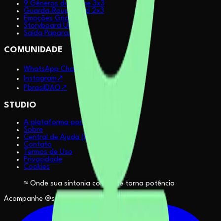
9 Gêneros do Anime 3x3
Guarda-Roupa Grid 2x3
Emoções Grid 2x2
Storyboard Urbano
Saída Paparazzi
COMUNIDADE
WhatsApp Channel
↗
Instagram
↗
PbrasilDAO
↗
STUDIO
A plataforma por dentro
Sobre
Central de Ajuda (FAQ)
Contato
Termos de Uso
Privacidade
Cookies
≈ Onde sua sintonia com IA se torna potência
Acompanhe @sapiensinteticos