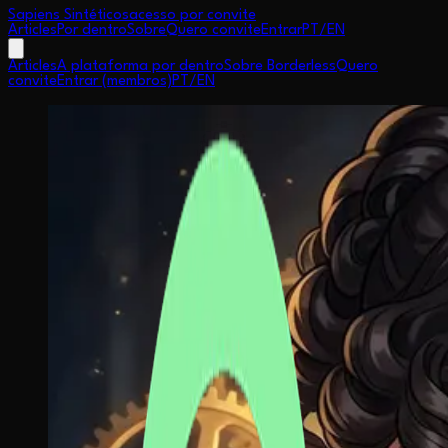
Sapiens Sintéticos
acesso por convite
Articles
Por dentro
Sobre
Quero convite
Entrar
PT
/
EN
Articles
A plataforma por dentro
Sobre Borderless
Quero
convite
Entrar (membros)
PT
/
EN