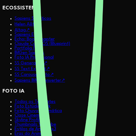
ECOSSISTEMA
Sapiens Sintéticos
Helen Ailith
↗
AItag
↗
Sapiens Echo
Echo: Book Chapter
Claude Code OS (Blueprint)
Portfolio Pitch
IMGen Sapiens
Foto IA Profissional
SS Generative
↗
SS Text Extract
↗
SS Carousel Auto
↗
Sapiens IMG Converter
↗
FOTO IA
Todos os Templates
Foto Estúdio Dark
Foto Chuva Cinemática
Close Cinemático
Skyline Profile
Thumbnails YouTube
Estilos de Anime 2x3
Eras do Anime 2x3