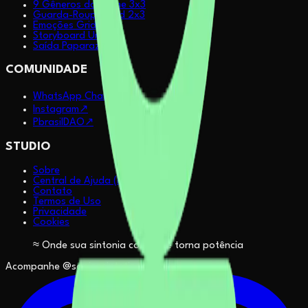
9 Gêneros do Anime 3x3
Guarda-Roupa Grid 2x3
Emoções Grid 2x2
Storyboard Urbano
Saída Paparazzi
COMUNIDADE
WhatsApp Channel
↗
Instagram
↗
PbrasilDAO
↗
STUDIO
Sobre
Central de Ajuda (FAQ)
Contato
Termos de Uso
Privacidade
Cookies
≈ Onde sua sintonia com IA se torna potência
Acompanhe @sapiensinteticos