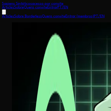
Sapiens Sintéticos
acesso por convite
Articles
Sobre
Quero convite
Entrar
PT
/
EN
Articles
Sobre Borderless
Quero convite
Entrar (membros)
PT
/
EN