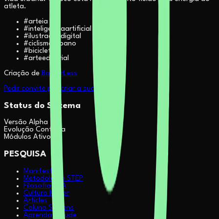
atleta.
#
arteia
#
inteligenciaartificial
#
ilustracaodigital
#
ciclismourbano
#
bicicleta
#
arteeditorial
Criação de
BorderLess
Pedir convite pra criar a sua
Status do Sistema
Versão Alpha
Evolução Contínua
Módulos Ativos
PESQUISA
Manifesto
Metodologia STEP
Filosofia & IA
Cultura Maker
Articles
Coluna Sapiens
Aprenda Claude