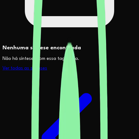
Nenhuma síntese encontrada
Não há sínteses com essa tag ainda.
Ver todas as sínteses