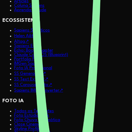
Articles
Coluna Sapiens
Aprenda Claude
ECOSSISTEMA
Sapiens Sintéticos
Helen Ailith
↗
AItag
↗
Sapiens Echo
Echo: Book Chapter
Claude Code OS (Blueprint)
Portfolio Pitch
IMGen Sapiens
Foto IA Profissional
SS Generative
↗
SS Text Extract
↗
SS Carousel Auto
↗
Sapiens IMG Converter
↗
FOTO IA
Todos os Templates
Foto Estúdio Dark
Foto Chuva Cinemática
Close Cinemático
Skyline Profile