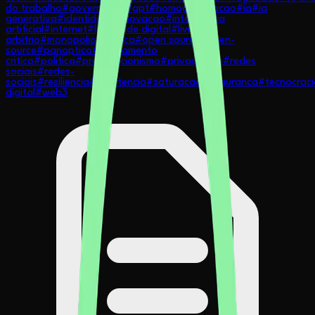
do trabalho
#
governanca
#
gpt
#
homogeneizacao
#
ia
#
ia
generativa
#
identidade
#
inovacao
#
inteligencia
artificial
#
internet
#
liberdade digital
#
livre
arbitrio
#
monopolio
#
musica
#
open source
#
open-
source
#
panoptico
#
pensamento
critico
#
politica
#
preparacionismo
#
privacidade
#
redes
sociais
#
redes-
sociais
#
resiliencia
#
resistencia
#
saturacao
#
seguranca
#
tecnocraci
digital
#
web3