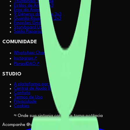
Thumbnails YouTube
Estilos de Anime 2x3
Eras do Anime 2x3
9 Gêneros do Anime 3x3
Guarda-Roupa Grid 2x3
Emoções Grid 2x2
Storyboard Urbano
Saída Paparazzi
COMUNIDADE
WhatsApp Channel
↗
Instagram
↗
PbrasilDAO
↗
STUDIO
A plataforma por dentro
Central de Ajuda (FAQ)
Contato
Termos de Uso
Privacidade
Cookies
≈ Onde sua sintonia com IA se torna potência
Acompanhe @sapiensinteticos