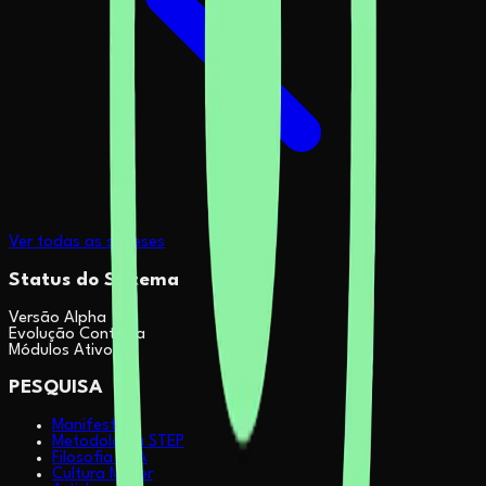
Ver todas as sínteses
Status do Sistema
Versão Alpha
Evolução Contínua
Módulos Ativos
PESQUISA
Manifesto
Metodologia STEP
Filosofia & IA
Cultura Maker