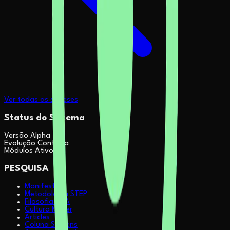
Ver todas as sínteses
Status do Sistema
Versão Alpha
Evolução Contínua
Módulos Ativos
PESQUISA
Manifesto
Metodologia STEP
Filosofia & IA
Cultura Maker
Articles
Coluna Sapiens