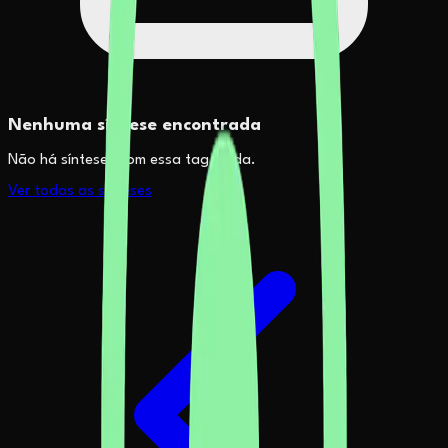
Nenhuma síntese encontrada
Não há sínteses com essa tag ainda.
Ver todas as sínteses