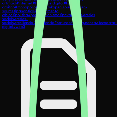
artificial
#
internet
#
liberdade digital
#
livre
arbitrio
#
monopolio
#
musica
#
open source
#
open-
source
#
panoptico
#
pensamento
critico
#
politica
#
preparacionismo
#
privacidade
#
redes
sociais
#
redes-
sociais
#
resiliencia
#
resistencia
#
saturacao
#
seguranca
#
tecnocraci
digital
#
web3