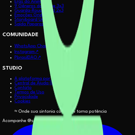
Eras do Anime 2x3
9 Gêneros do Anime 3x3
Guarda-Roupa Grid 2x3
Emoções Grid 2x2
Storyboard Urbano
Saída Paparazzi
COMUNIDADE
WhatsApp Channel
↗
Instagram
↗
PbrasilDAO
↗
STUDIO
A plataforma por dentro
Central de Ajuda (FAQ)
Contato
Termos de Uso
Privacidade
Cookies
≈ Onde sua sintonia com IA se torna potência
Acompanhe @sapiensinteticos