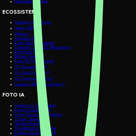
Aprenda Claude
ECOSSISTEMA
Sapiens Sintéticos
Helen Ailith
↗
AItag
↗
Sapiens Echo
Echo: Book Chapter
Claude Code OS (Blueprint)
Portfolio Pitch
IMGen Sapiens
Foto IA Profissional
SS Generative
↗
SS Text Extract
↗
SS Carousel Auto
↗
Sapiens IMG Converter
↗
FOTO IA
Todos os Templates
Foto Estúdio Dark
Foto Chuva Cinemática
Close Cinemático
Skyline Profile
Thumbnails YouTube
Estilos de Anime 2x3