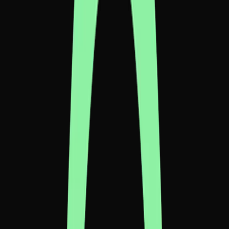
🏆 Key Contribution Award
Sapiens Echo
Real-time Dialogic Image Generation
A Era Sintética não é sobre comandos. É sobre Diálogo e
Sintonia.
InnovArt 2026: Featured in Binnovative Innovation Book Series