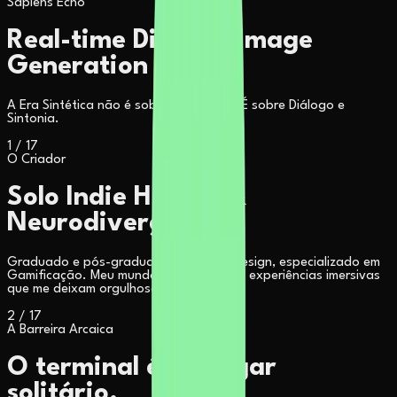
Sapiens Echo
Real-time Dialogic Image
Generation
A Era Sintética não é sobre comandos. É sobre Diálogo e
Sintonia.
1
/
17
O Criador
Solo Indie Hacker &
Neurodivergente
Graduado e pós-graduado em Game Design, especializado em
Gamificação. Meu mundo é a criação de experiências imersivas
que me deixam orgulhoso.
2
/
17
A Barreira Arcaica
O terminal é um lugar
solitário.