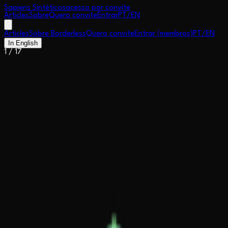
Sapiens Sintéticos
acesso por convite
Articles
Sobre
Quero convite
Entrar
PT
/
EN
Articles
Sobre Borderless
Quero convite
Entrar (membros)
PT
/
EN
In English
1
/
17