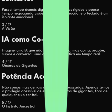
Passei tempo demais digitando comandos rígidos e pouco
tempo negociando visões. Memória é emoção, e o teclado é um
isolante emocional.
3
/
17
A Visão
IA como Co-Diretor
Imaginei uma IA que não apenas executa, mas opina, propõe,
supõe e conversa. Uma co-direção artística em tempo real.
4
/
17
Ombros de Gigantes
Potência Acessível
Não somos mais geniais que gerações passadas. Apenas temos
o privilégio acessível de estar nos ombros de gigantes, fora de
qualquer eixo central.
5
/
17
O Instinto Ancestral