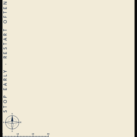
N
O
E
S
0
10
20
30