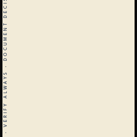
STOP EARLY · RESTART OFTEN · VERIFY ALWAYS · DOCUMENT DECISIONS · ARCHITECTURE ≠ CONSTRUCTION