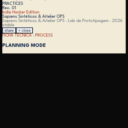
PRACTICES
Rev. 01
Indie Hacker Edition
Sapiens Sintéticos & Aitelier OPS
Sapiens Sintéticos & Aitelier OPS · Lab de Prototipagem ·
2026
stable
share
× close
FICHA TÉCNICA ·
PROCESS
PLANNING MODE
Pensa antes de tocar arquivo.
Shift+Tab entra em plan mode. Claude propõe um plano, você
aprova ou ajusta antes dele encostar num arquivo.
Pra task que vai levar mais de 15 minutos de execução, planning
mode paga sozinho. Você corrige no plano em 30 segundos o
que custaria 10 minutos de undo.
Pra ajusta esse texto, é overhead. Use com discernimento.
EXEMPLO PRÁTICO
# Shift+Tab entra em plan mode

> implementa o fluxo de login com Google,

  Magic Link e GitHub, com fallback pra
