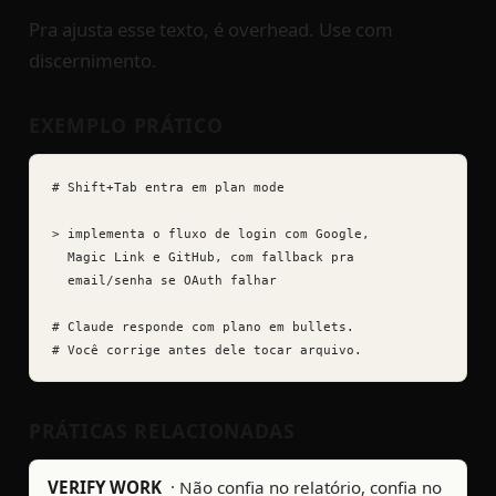
Pra ajusta esse texto, é overhead. Use com
discernimento.
EXEMPLO PRÁTICO
# Shift+Tab entra em plan mode

> implementa o fluxo de login com Google,

  Magic Link e GitHub, com fallback pra

  email/senha se OAuth falhar

# Claude responde com plano em bullets.

# Você corrige antes dele tocar arquivo.
PRÁTICAS RELACIONADAS
VERIFY WORK
·
Não confia no relatório, confia no