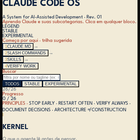
CLAUDE CODE OS
A System for AI-Assisted Development
·
Rev. 01
Aprenda Claude e suas subcategorias. Clica em qualquer bloco.
LEGEND
STABLE
EXPERIMENTAL
Começa por aqui · trilha sugerida
1
CLAUDE.MD
→
2
SLASH COMMANDS
→
3
SKILLS
→
4
VERIFY WORK
Buscar
TODOS
STABLE
EXPERIMENTAL
26
/
26
Progresso
0 / 26
PRINCIPLES ·
STOP EARLY · RESTART OFTEN · VERIFY ALWAYS ·
DOCUMENT DECISIONS · ARCHITECTURE ≠ CONSTRUCTION
I
KERNEL
O que o agente lê antes de pensar.