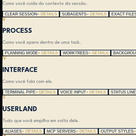
Como você cuida do contexto da sessão.
CLEAR SESSION
+ DETAILS
SUBAGENTS
+ DETAILS
EXACT FILE
III
PROCESS
Como você opera dentro de uma task.
PLANNING MODE
+ DETAILS
WORKTREES
+ DETAILS
BACKGROU
IV
INTERFACE
Como você fala com ele.
TERMINAL PIPE
+ DETAILS
VOICE INPUT
+ DETAILS
STATUS LINE
V
USERLAND
Tudo que você empilha em volta dele.
ALIASES
+ DETAILS
MCP SERVERS
+ DETAILS
OUTPUT STYLES
+