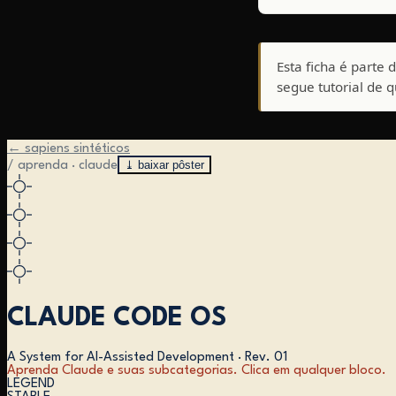
Esta ficha é parte 
segue tutorial de 
← sapiens sintéticos
⤓ baixar pôster
/ aprenda · claude
CLAUDE CODE OS
A System for AI-Assisted Development
·
Rev. 01
Aprenda Claude e suas subcategorias. Clica em qualquer bloco.
LEGEND