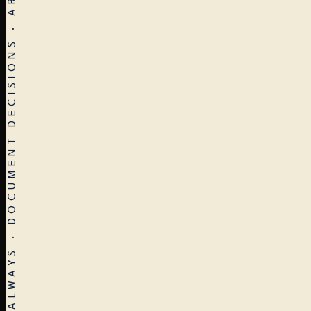
STOP EARLY · RESTART OFTEN · VERIFY ALWAYS · DOCUMENT DECISIONS · ARCHITECTURE ≠ CONSTRUCTION