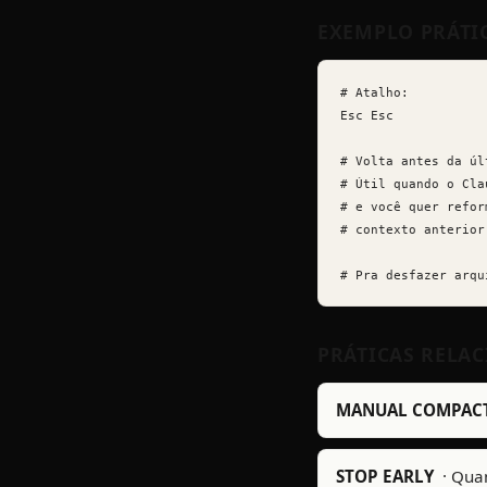
EXEMPLO PRÁTI
# Atalho:

Esc Esc

# Volta antes da úl
# Útil quando o Cla
# e você quer refor
# contexto anterior.
# Pra desfazer arqu
PRÁTICAS RELA
MANUAL COMPAC
STOP EARLY
·
Quan