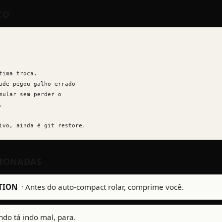
CO
tima troca.

ude pegou galho errado

mular sem perder o



ivo, ainda é git restore.
CIONADAS
TION
·
Antes do auto-compact rolar, comprime você.
do tá indo mal, para.