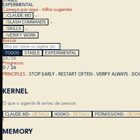
STABLE
EXPERIMENTAL
Começa por aqui · trilha sugerida
1
CLAUDE.MD
→
2
SLASH COMMANDS
→
3
SKILLS
→
4
VERIFY WORK
Buscar
TODOS
STABLE
EXPERIMENTAL
26
/
26
Progresso
0 / 26
PRINCIPLES ·
STOP EARLY · RESTART OFTEN · VERIFY ALWAYS · 
I
KERNEL
O que o agente lê antes de pensar.
CLAUDE.MD
+ DETAILS
HOOKS
+ DETAILS
PERMISSIONS
+ DETAI
II
MEMORY